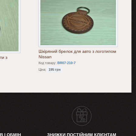
Шкіряний брелок для авто з логотипом
Nissan
ти з
Код товару:
BR07-210-7
Ціна:
195 грн
В І ОБМІН
ЗНИЖКИ ПОСТІЙНИМ КЛІЄНТАМ