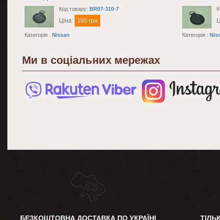
Код товару:
BR07-310-7
К
Ціна:
195 грн
Ц
Категорія :
Nissan
Категорія :
Nis
Ми в соціальних мережах
БЕЗКОШТОВНА ДОСТАВКА ПО УКРАЇНІ
ТІЛЬ