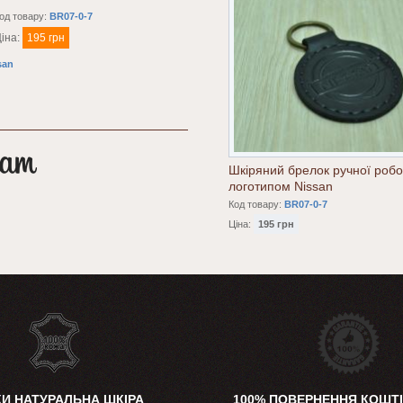
од товару:
BR07-0-7
іна:
195 грн
san
Шкіряний брелок ручної робо
логотипом Nissan
Код товару:
BR07-0-7
Ціна:
195 грн
КИ НАТУРАЛЬНА ШКІРА
100% ПОВЕРНЕННЯ КОШТІ