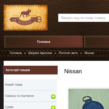
Головна
Головна
»
Шкіряні брелоки
»
Логотип авто
»
Nissan
Nissan
Категорії товарів
Новий товар
Гаманці та портмоне
Сумки