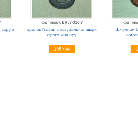
7
Код товару:
BR07-310-7
Код тов
льору з
Брелок Nissan з натуральної шкіри
Шкіряний б
сірого кольору
логот
195 грн