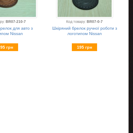
ару:
BR07-210-7
Код товару:
BR07-0-7
релок для авто з
Шкіряний брелок ручної роботи з
ипом Nissan
логотипом Nissan
195 грн
195 грн