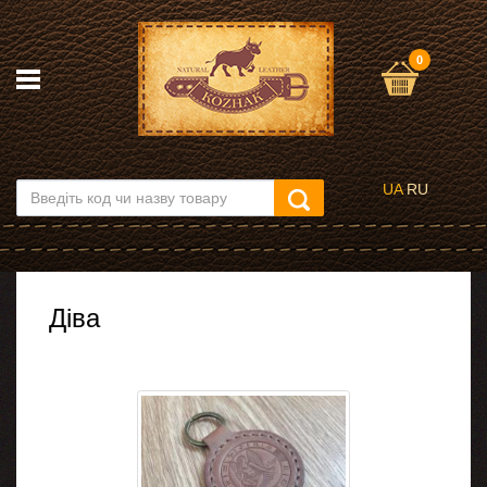
0
UA
RU
Діва