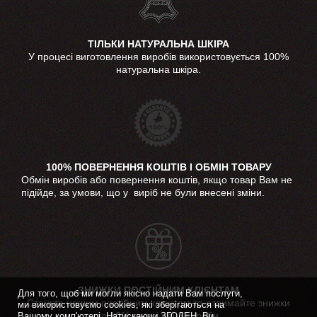
ТІЛЬКИ НАТУРАЛЬНА ШКІРА
У процесі виготовлення виробів використовується 100%
натуральна шкіра.
100% ПОВЕРНЕННЯ КОШТІВ І ОБМІН ТОВАРУ
Обмін виробів або повернення коштів, якщо товар Вам не
підійде, за умови, що у виріб не були внесені зміни.
ЗНИЖКИ ПОСТІЙНИМ КЛІЄНТАМ
Для того, щоб ми могли якісно надати Вам послуги,
Станьте нашим постійним клієнтом та отримайте знижки
ми використовуємо cookies, які зберігаються на
до 10% на всі наші вироби.
Вашому комп'ютері. Натискаючи ЗГОДЕН, Ви