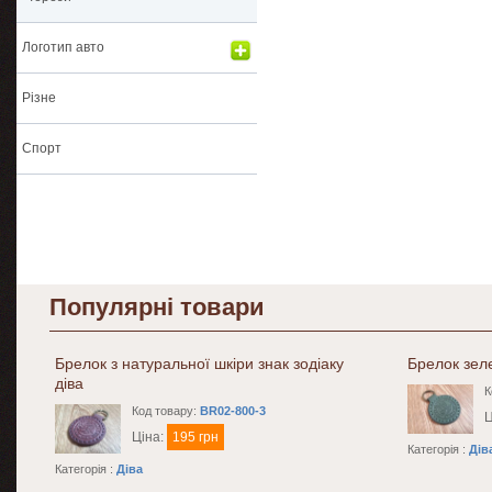
Логотип авто
Різне
Спорт
Популярні товари
Брелок з натуральної шкіри знак зодіаку
Брелок зел
діва
К
Код товару:
BR02-800-3
Ц
Ціна:
195 грн
Категорія :
Дів
Категорія :
Діва