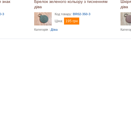
и знак
Брелок зеленого кольору з тисненням
Шкір
діва
діва
0-3
Код товару:
BR02-350-3
Ціна:
195 грн
Категорія :
Діва
Категор