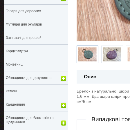
Товари для дорослих
Футляри для окулярів
Затискачі для грошей
Кардхолдери
Монетниці
Опис
Обкладинки для документів
Брелок з натуральної шкіри 
Ремені
1,6 мм. Два шари шкіри прош
см*5 см.
Канцелярія
Обкладинки для блокнотів та
Випадкові то
щоденників