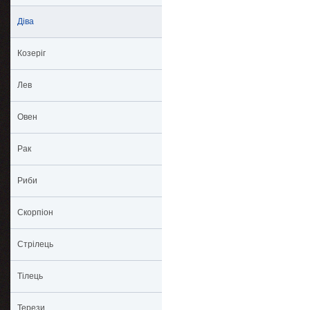
Діва
Козеріг
Лев
Овен
Рак
Риби
Скорпіон
Стрілець
Тілець
Терези