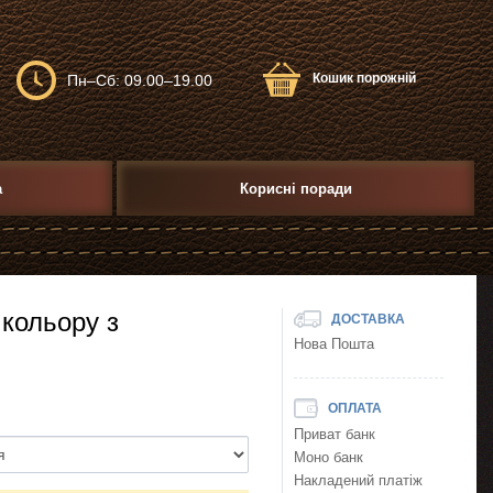
Кошик порожній
Пн–Сб: 09.00–19.00
а
Корисні поради
 кольору з
ДОСТАВКА
Нова Пошта
ОПЛАТА
Приват банк
Моно банк
Накладений платіж