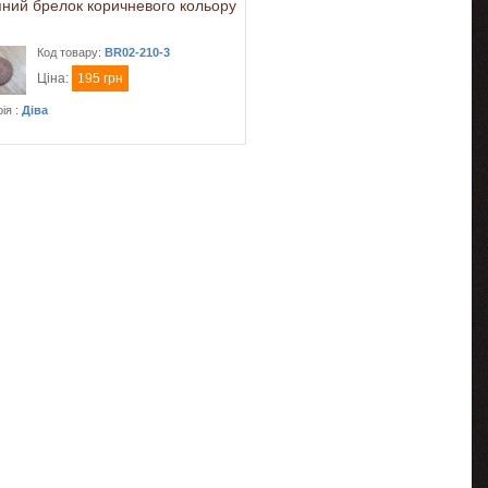
яний брелок коричневого кольору
Код товару:
BR02-210-3
Ціна:
195 грн
ія :
Діва