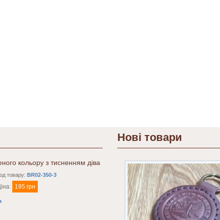
Нові товари
еного кольору з тисненням діва
од товару:
BR02-350-3
іна:
195 грн
а