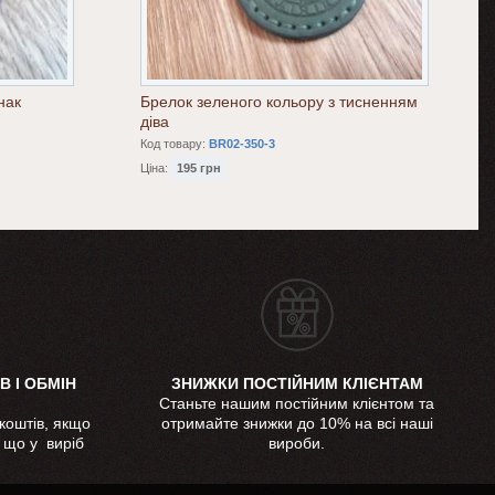
нак
Брелок зеленого кольору з тисненням
діва
Код товару:
BR02-350-3
Ціна:
195 грн
В І ОБМІН
ЗНИЖКИ ПОСТІЙНИМ КЛІЄНТАМ
Станьте нашим постійним клієнтом та
коштів, якщо
отримайте знижки до 10% на всі наші
, що у виріб
вироби.