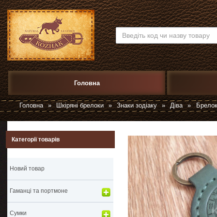
Головна
Головна
»
Шкіряні брелоки
»
Знаки зодіаку
»
Діва
»
Брелок
Категорії товарів
Новий товар
Гаманці та портмоне
Сумки