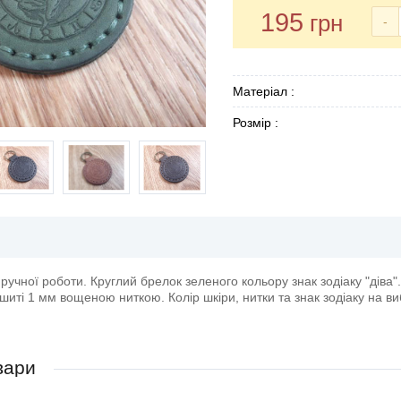
195
грн
-
Матеріал :
Розмір :
ручної роботи. Круглий брелок зеленого кольору знак зодіаку "діва".
иті 1 мм вощеною ниткою. Колір шкіри, нитки та знак зодіаку на виб
вари