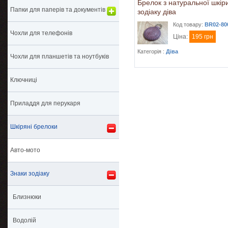
Брелок з натуральної шкір
Папки для паперів та документів
зодіаку діва
Код товару:
BR02-80
Чохли для телефонів
Ціна:
195 грн
Категорія :
Діва
Чохли для планшетів та ноутбуків
Ключниці
Приладдя для перукаря
Шкіряні брелоки
Авто-мото
Знаки зодіаку
Близнюки
Водолій