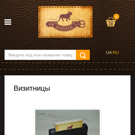
0
UA
RU
Визитницы