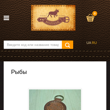
0
UA
RU
Рыбы