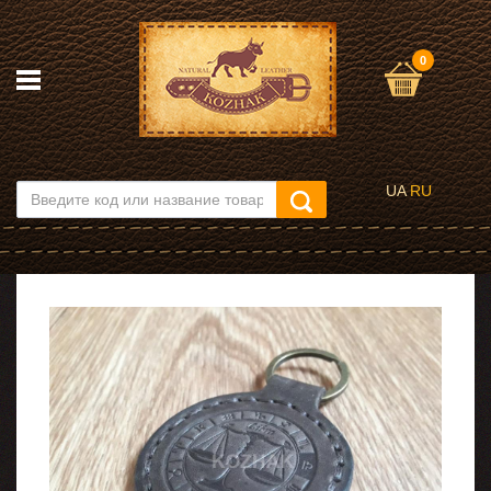
0
UA
RU