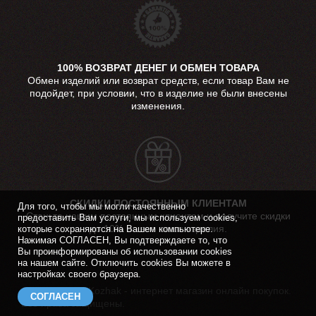
100% ВОЗВРАТ ДЕНЕГ И ОБМЕН ТОВАРА
Обмен изделий или возврат средств, если товар Вам не
подойдет, при условии, что в изделие не были внесены
изменения.
СКИДКИ ПОСТОЯННЫМ КЛИЕНТАМ
Для того, чтобы мы могли качественно
Станьте нашим постоянным клиентом и получите скидки
предоставить Вам услуги, мы используем cookies,
до 10% на все наши изделия.
которые сохраняются на Вашем компьютере.
Нажимая СОГЛАСЕН, Вы подтверждаете то, что
Вы проинформированы об использовании cookies
на нашем сайте. Отключить cookies Вы можете в
настройках своего браузера.
© 2017 - 2026 Kozhak - интернет магазин онлайн покупок.
СОГЛАСЕН
Все права защищены.