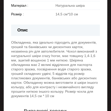
Матеріал :
Натуральна шкіра
Розмір :
14,5 см*10 см
Опис
Обкладинка, яка ідеально підходить для документів,
грошей та банківських чи дисконтних карток,
незамінна річ для автолюбителя. Чохол виконаний з
натуральної шкіри crazy horse, має товщину 1,4-1,6
мм, зшитий вощеною 1 мм ниткою. Шкіряна
обкладинка має 2 великі відділення для паспорта
старого зразка, посвідчення водія старого зразка,
грошей складених удвічі, 5 відділів під розмір
пластикових документів, банківських або дисконтних
карток. Обкладинку можна виготовити зі шкіри іншого
кольору, або для контрасту і незвичайного вигляду
прошити ниткою іншого кольору. Розмір чохла для
документів 14,5 см * 10 см
Випадкові товари