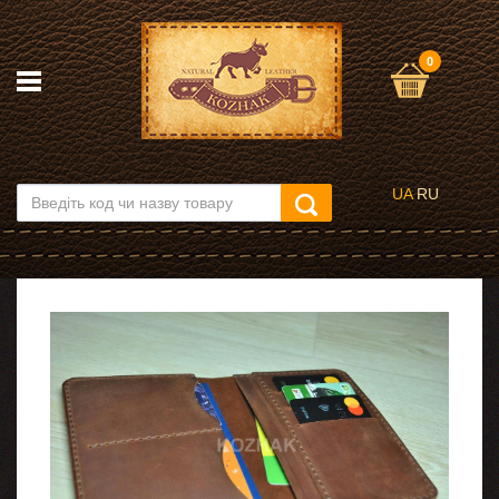
0
UA
RU