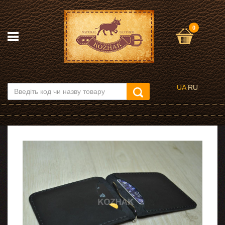
0
UA
RU