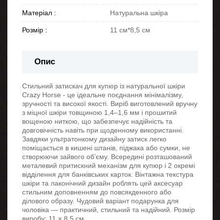
Матеріал :
Натуральна шкіра
Розмір :
11 см*8,5 см
Опис
Стильний затискач для купюр із натуральної шкіри
Crazy Horse - це ідеальне поєднання мінімалізму,
зручності та високої якості. Виріб виготовлений вручну
з міцної шкіри товщиною 1,4–1,6 мм і прошитий
вощеною ниткою, що забезпечує надійність та
довговічність навіть при щоденному використанні.
Завдяки ультратонкому дизайну затиск легко
поміщається в кишені штанів, піджака або сумки, не
створюючи зайвого об’єму. Всередині розташований
металевий притискний механізм для купюр і 2 окремі
відділення для банківських карток. Вінтажна текстура
шкіри та лаконічний дизайн роблять цей аксесуар
стильним доповненням до повсякденного або
ділового образу. Чудовий варіант подарунка для
чоловіка — практичний, стильний та надійний. Розмір
виробу: 11 × 8,5 см.