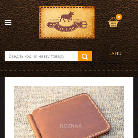
0
UA
RU