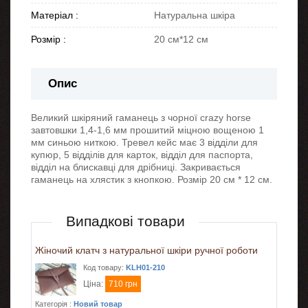
Матеріал :
Натуральна шкіра
Розмір :
20 см*12 см
Опис
Великий шкіряний гаманець з чорної crazy horse
завтовшки 1,4-1,6 мм прошитий міцною вощеною 1
мм синьою ниткою. Тревел кейс має 3 відділи для
купюр, 5 відділів для карток, відділ для паспорта,
відділ на блискавці для дрібниці. Закривається
гаманець на хлястик з кнопкою. Розмір 20 см * 12 см.
Випадкові товари
Жіночий клатч з натуральної шкіри ручної роботи
Код товару:
KLH01-210
Ціна:
710 грн
Категорія :
Новий товар