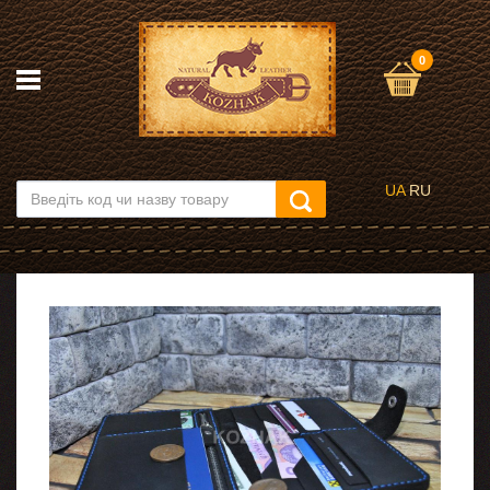
0
UA
RU