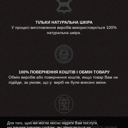
ТІЛЬКИ НАТУРАЛЬНА ШКІРА
У процесі виготовлення виробів використовується 100%
натуральна шкіра.
100% ПОВЕРНЕННЯ КОШТІВ І ОБМІН ТОВАРУ
Обмін виробів або повернення коштів, якщо товар Вам не
підійде, за умови, що у виріб не були внесені зміни.
ЗНИЖКИ ПОСТІЙНИМ КЛІЄНТАМ
Для того, щоб ми могли якісно надати Вам послуги,
Станьте нашим постійним клієнтом та отримайте знижки
ми використовуємо cookies, які зберігаються на