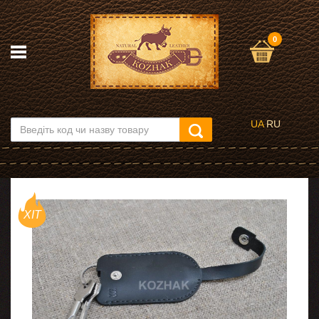
0
UA
RU
ХІТ