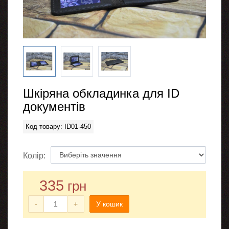
Шкіряна обкладинка для ID
документів
Код товару: ID01-450
Колір:
335
грн
-
+
У кошик