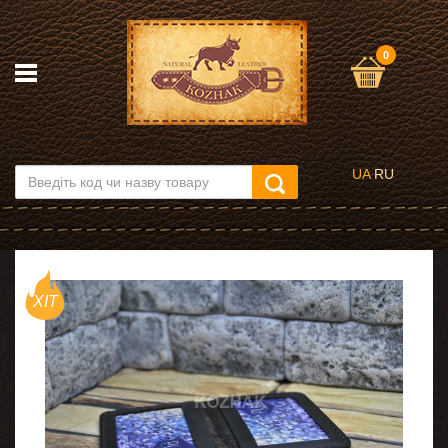
0
UA
RU
ХІТ