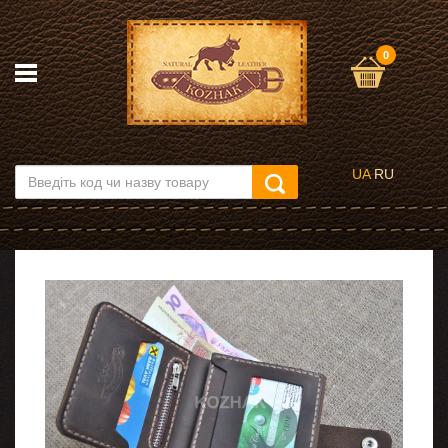
0
UA
RU