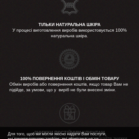
ТІЛЬКИ НАТУРАЛЬНА ШКІРА
У процесі виготовлення виробів використовується 100%
натуральна шкіра.
100% ПОВЕРНЕННЯ КОШТІВ І ОБМІН ТОВАРУ
Обмін виробів або повернення коштів, якщо товар Вам не
підійде, за умови, що у виріб не були внесені зміни.
ЗНИЖКИ ПОСТІЙНИМ КЛІЄНТАМ
Для того, щоб ми могли якісно надати Вам послуги,
Станьте нашим постійним клієнтом та отримайте знижки
ми використовуємо cookies, які зберігаються на