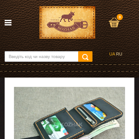
0
UA
RU