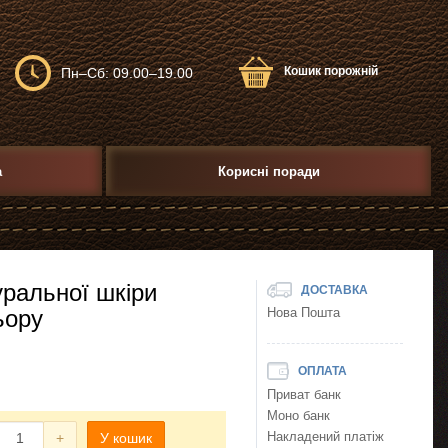
Кошик порожній
Пн–Сб: 09.00–19.00
а
Корисні поради
уральної шкіри
ДОСТАВКА
ьору
Нова Пошта
ОПЛАТА
Приват банк
Моно банк
+
У кошик
Накладений платіж