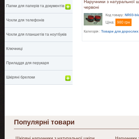
Наручники з натуральної ш
Папки для паперів та документів
червоні
Код товару:
NR03-bl
Чохли для телефонів
Ціна:
980 грн
Категорія :
Товари для дорослих
Чохли для планшетів та ноутбуків
Ключниці
Приладдя для перукаря
Шкіряні брелоки
Популярні товари
Шкіряні наручники з натуральної шкіри
Наручники з