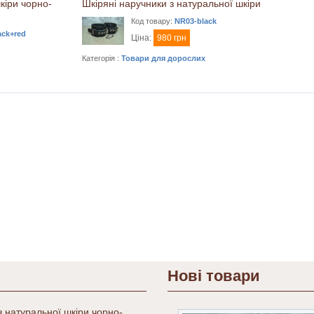
кіри чорно-
Шкіряні наручники з натуральної шкіри
Код товару:
NR03-black
ack+red
Ціна:
980 грн
Категорія :
Товари для дорослих
Нові товари
 натуральної шкіри чорно-