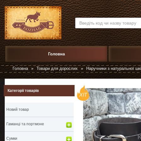
Головна
Головна
»
Товари для дорослих
»
Наручники з натуральної шк
Категорії товарів
ХІТ
Новий товар
Гаманці та портмоне
Сумки