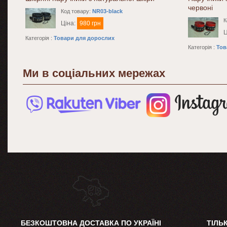
червоні
Код товару:
NR03-black
К
Ціна:
980 грн
Ц
Категорія :
Товари для дорослих
Категорія :
Тов
Ми в соціальних мережах
БЕЗКОШТОВНА ДОСТАВКА ПО УКРАЇНІ
ТІЛЬ