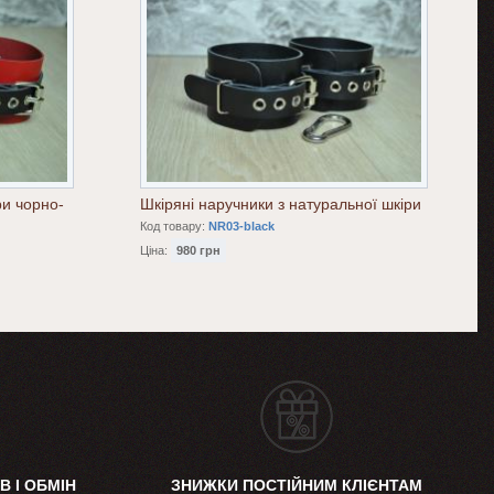
ри чорно-
Шкіряні наручники з натуральної шкіри
Код товару:
NR03-black
Ціна:
980 грн
В І ОБМІН
ЗНИЖКИ ПОСТІЙНИМ КЛІЄНТАМ