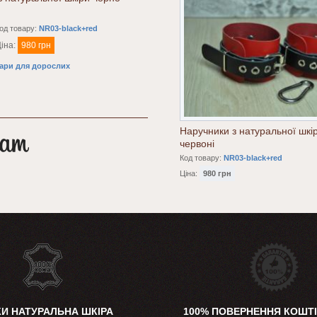
од товару:
NR03-black+red
іна:
980 грн
ари для дорослих
Наручники з натуральної шкі
червоні
Код товару:
NR03-black+red
Ціна:
980 грн
КИ НАТУРАЛЬНА ШКІРА
100% ПОВЕРНЕННЯ КОШТІ