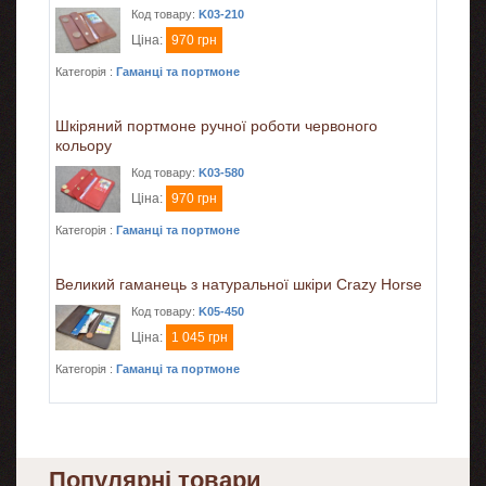
Код товару:
K03-210
Ціна:
970 грн
Категорія :
Гаманці та портмоне
Шкіряний портмоне ручної роботи червоного
кольору
Код товару:
K03-580
Ціна:
970 грн
Категорія :
Гаманці та портмоне
Великий гаманець з натуральної шкіри Сrazy Horse
Код товару:
K05-450
Ціна:
1 045 грн
Категорія :
Гаманці та портмоне
Популярні товари