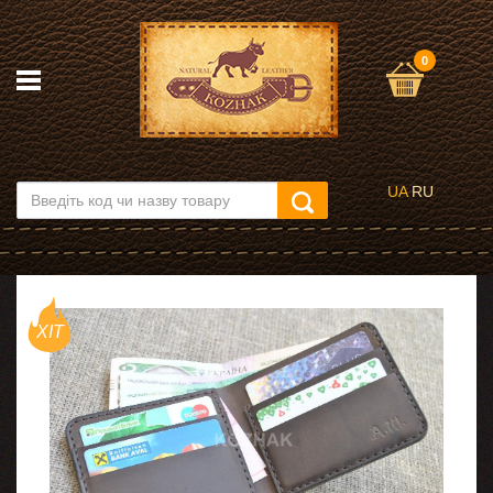
0
UA
RU
ХІТ