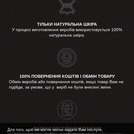
ТІЛЬКИ НАТУРАЛЬНА ШКІРА
У процесі виготовлення виробів використовується 100%
натуральна шкіра.
100% ПОВЕРНЕННЯ КОШТІВ І ОБМІН ТОВАРУ
Обмін виробів або повернення коштів, якщо товар Вам не
підійде, за умови, що у виріб не були внесені зміни.
ЗНИЖКИ ПОСТІЙНИМ КЛІЄНТАМ
Для того, щоб ми могли якісно надати Вам послуги,
Станьте нашим постійним клієнтом та отримайте знижки