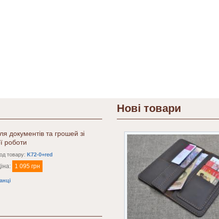
Нові товари
я документів та грошей зі
ї роботи
од товару:
K72-0+red
іна:
1 095 грн
анці