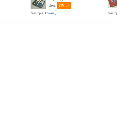
Ціна:
995 грн
Категорія :
Гаманці
Категор