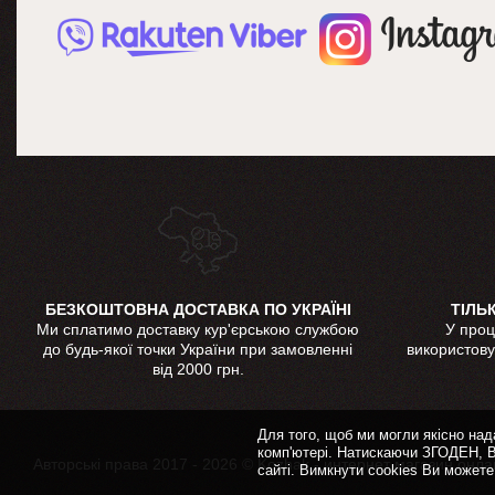
БЕЗКОШТОВНА ДОСТАВКА ПО УКРАЇНІ
ТІЛЬ
Ми сплатимо доставку кур'єрською службою
У проц
до будь-якої точки України при замовленні
використову
від 2000 грн.
Для того, щоб ми могли якісно над
комп'ютері. Натискаючи ЗГОДЕН, В
Авторські права 2017 - 2026 © Kozhak - интернет магазин онла
сайті. Вимкнути cookies Ви можете