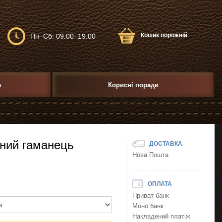
Кошик порожній
Пн–Сб: 09.00–19.00
а
Корисні поради
ний гаманець
ДОСТАВКА
Нова Пошта
ОПЛАТА
Приват банк
Моно банк
Накладений платіж