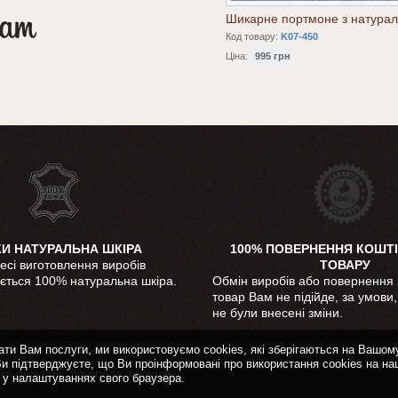
Шикарне портмоне з натурал
Код товару:
K07-450
Ціна:
995 грн
КИ НАТУРАЛЬНА ШКІРА
100% ПОВЕРНЕННЯ КОШТІ
есі виготовлення виробів
ТОВАРУ
ється 100% натуральна шкіра.
Обмін виробів або повернення 
товар Вам не підійде, за умови
не були внесені зміни.
ати Вам послуги, ми використовуємо cookies, які зберігаються на Вашом
и підтверджуєте, що Ви проінформовані про використання cookies на н
йн покупок. Усі права захищені.
 у налаштуваннях свого браузера.