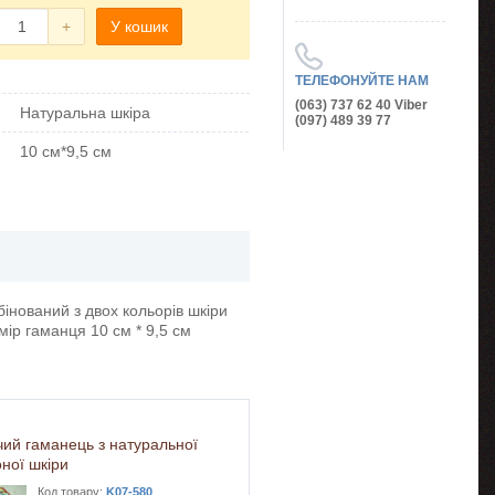
+
У кошик
ТЕЛЕФОНУЙТЕ НАМ
(063) 737 62 40 Viber
Натуральна шкіра
(097) 489 39 77
10 см*9,5 см
інований з двох кольорів шкіри
мір гаманця 10 см * 9,5 см
чий гаманець з натуральної
ної шкіри
Код товару:
K07-580