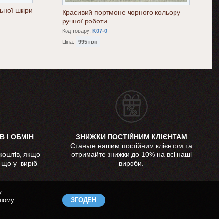
ьної шкіри
Красивий портмоне чорного кольору
ручної роботи.
Код товару:
K07-0
Ціна:
995 грн
В І ОБМІН
ЗНИЖКИ ПОСТІЙНИМ КЛІЄНТАМ
Станьте нашим постійним клієнтом та
коштів, якщо
отримайте знижки до 10% на всі наші
, що у виріб
вироби.
у
ашому
ЗГОДЕН