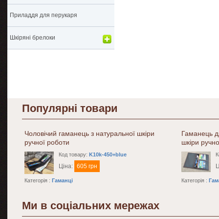
Приладдя для перукаря
Шкіряні брелоки
Популярні товари
Чоловічий гаманець з натуральної шкіри
Гаманець дл
ручної роботи
шкіри ручно
Код товару:
K10k-450+blue
К
Ціна:
605 грн
Ц
Категорія :
Гаманці
Категорія :
Гам
Ми в соціальних мережах