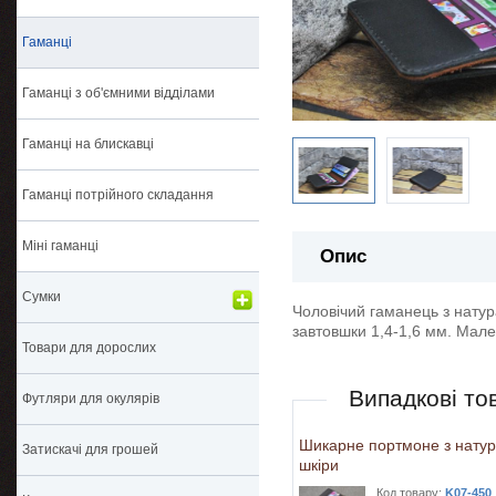
Гаманці
Гаманці з об'ємними відділами
Гаманці на блискавці
Гаманці потрійного складання
Міні гаманці
Опис
Сумки
Чоловічий гаманець з натур
завтовшки 1,4-1,6 мм. Мале
Товари для дорослих
Випадкові то
Футляри для окулярів
Шикарне портмоне з натур
Затискачі для грошей
шкіри
Код товару:
K07-450