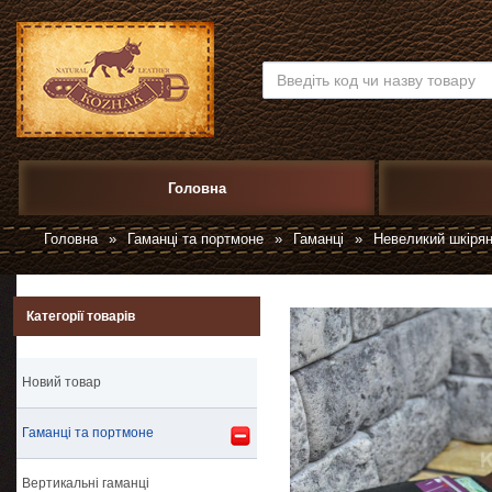
Головна
Головна
»
Гаманці та портмоне
»
Гаманці
»
Невеликий шкірян
Категорії товарів
Новий товар
Гаманці та портмоне
Вертикальні гаманці