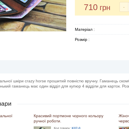
710
грн
-
Матеріал :
Розмір :
альної шкіри crazy horse прошитий повністю вручну. Гаманець скомб
нький гаманець має один відділ для купюр 4 відділи для карток. Роз
вари
альної
Красивий портмоне чорного кольору
Жіно
ручної роботи.
черво
Код товару:
K07-0