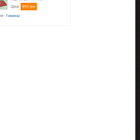
Ціна:
995 грн
ія :
Гаманці