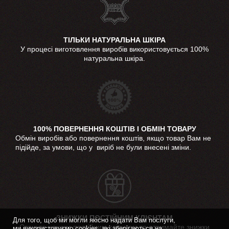
ТІЛЬКИ НАТУРАЛЬНА ШКІРА
У процесі виготовлення виробів використовується 100%
натуральна шкіра.
100% ПОВЕРНЕННЯ КОШТІВ І ОБМІН ТОВАРУ
Обмін виробів або повернення коштів, якщо товар Вам не
підійде, за умови, що у виріб не були внесені зміни.
ЗНИЖКИ ПОСТІЙНИМ КЛІЄНТАМ
Для того, щоб ми могли якісно надати Вам послуги,
Станьте нашим постійним клієнтом та отримайте знижки
ми використовуємо cookies, які зберігаються на