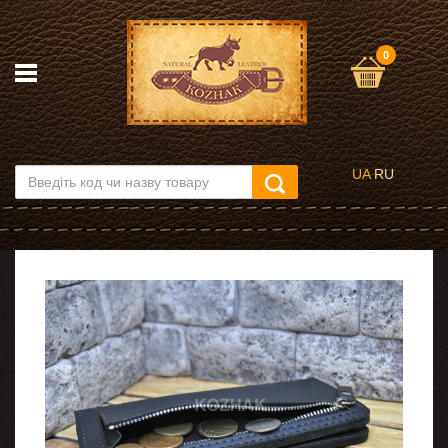
0
UA
RU