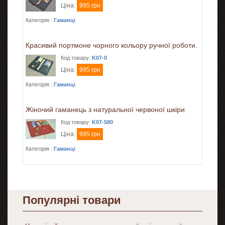
Ціна:
995 грн
Категорія :
Гаманці
Красивий портмоне чорного кольору ручної роботи.
Код товару:
K07-0
Ціна:
995 грн
Категорія :
Гаманці
Жіночий гаманець з натуральної червоної шкіри
Код товару:
K07-580
Ціна:
995 грн
Категорія :
Гаманці
Популярні товари