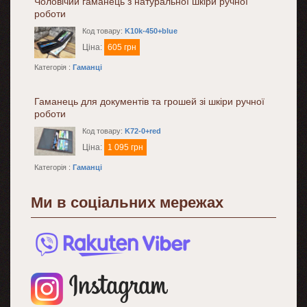
Чоловічий гаманець з натуральної шкіри ручної
роботи
Код товару:
K10k-450+blue
Ціна:
605 грн
Категорія :
Гаманці
Гаманець для документів та грошей зі шкіри ручної
роботи
Код товару:
K72-0+red
Ціна:
1 095 грн
Категорія :
Гаманці
Ми в соціальних мережах