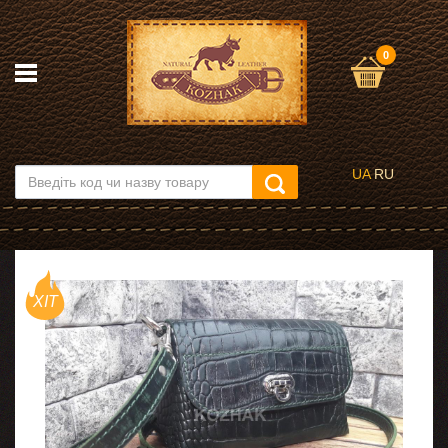
0
UA
RU
ХІТ