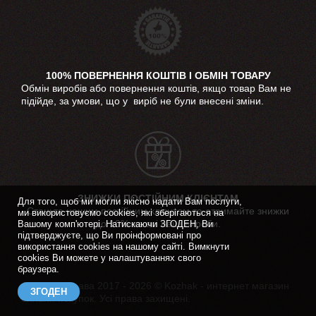
100% ПОВЕРНЕННЯ КОШТІВ І ОБМІН ТОВАРУ
Обмін виробів або повернення коштів, якщо товар Вам не
підійде, за умови, що у виріб не були внесені зміни.
ЗНИЖКИ ПОСТІЙНИМ КЛІЄНТАМ
Для того, щоб ми могли якісно надати Вам послуги,
Станьте нашим постійним клієнтом та отримайте знижки
ми використовуємо cookies, які зберігаються на
до 10% на всі наші вироби.
Вашому комп'ютері. Натискаючи ЗГОДЕН, Ви
підтверджуєте, що Ви проінформовані про
використання cookies на нашому сайті. Вимкнути
cookies Ви можете у налаштуваннях свого
браузера.
Авторські права 2017 - 2026 © Kozhak - интернет магазин
ЗГОДЕН
онлайн покупок. Усі права захищені.