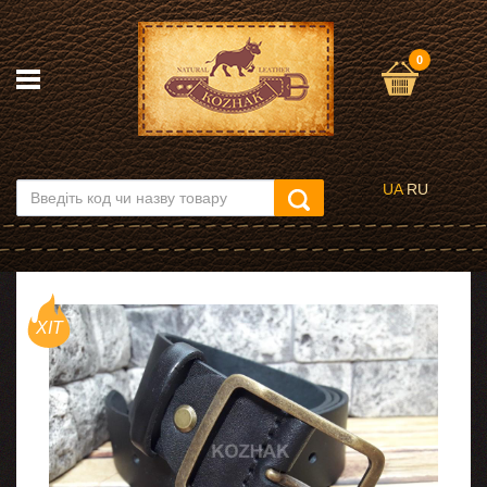
0
UA
RU
ХІТ