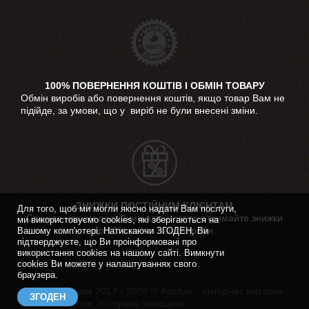
100% ПОВЕРНЕННЯ КОШТІВ І ОБМІН ТОВАРУ
Обмін виробів або повернення коштів, якщо товар Вам не
підійде, за умови, що у виріб не були внесені зміни.
ЗНИЖКИ ПОСТІЙНИМ КЛІЄНТАМ
Для того, щоб ми могли якісно надати Вам послуги,
Станьте нашим постійним клієнтом та отримайте знижки
ми використовуємо cookies, які зберігаються на
до 10% на всі наші вироби.
Вашому комп'ютері. Натискаючи ЗГОДЕН, Ви
підтверджуєте, що Ви проінформовані про
використання cookies на нашому сайті. Вимкнути
cookies Ви можете у налаштуваннях свого
браузера.
Авторські права 2017 - 2026 © Kozhak - интернет магазин
ЗГОДЕН
онлайн покупок. Усі права захищені.