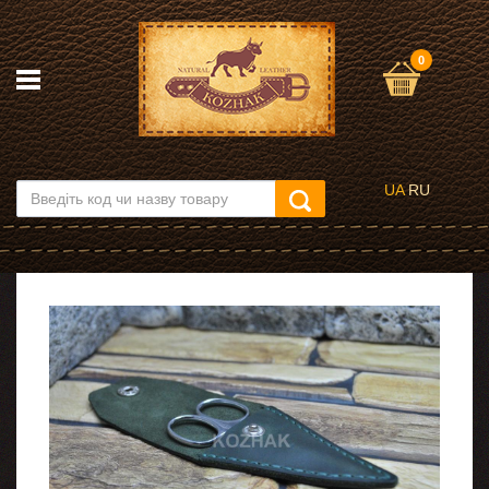
0
UA
RU