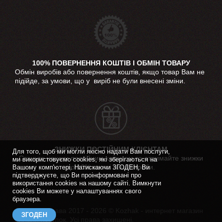
100% ПОВЕРНЕННЯ КОШТІВ І ОБМІН ТОВАРУ
Обмін виробів або повернення коштів, якщо товар Вам не
підійде, за умови, що у виріб не були внесені зміни.
ЗНИЖКИ ПОСТІЙНИМ КЛІЄНТАМ
Для того, щоб ми могли якісно надати Вам послуги,
Станьте нашим постійним клієнтом та отримайте знижки
ми використовуємо cookies, які зберігаються на
до 10% на всі наші вироби.
Вашому комп'ютері. Натискаючи ЗГОДЕН, Ви
підтверджуєте, що Ви проінформовані про
використання cookies на нашому сайті. Вимкнути
cookies Ви можете у налаштуваннях свого
браузера.
Авторські права 2017 - 2026 © Kozhak - интернет магазин
ЗГОДЕН
онлайн покупок. Усі права захищені.