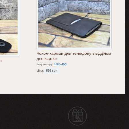
Чохол-карман для телефону з відділом
для картки
з
Код товару:
H20-450
Ціна:
595 грн