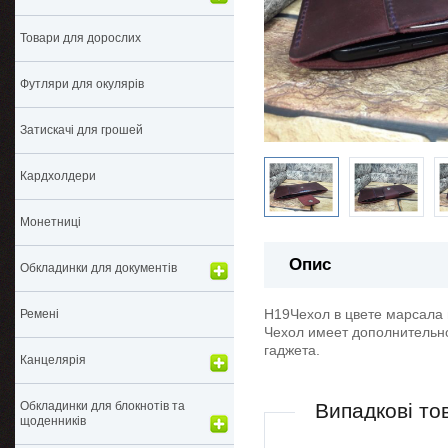
Товари для дорослих
Футляри для окулярів
Затискачі для грошей
Кардхолдери
Монетниці
Опис
Обкладинки для документів
H19Чехол в цвете марсала 
Ремені
Чехол имеет дополнительно
гаджета.
Канцелярія
Обкладинки для блокнотів та
Випадкові то
щоденників