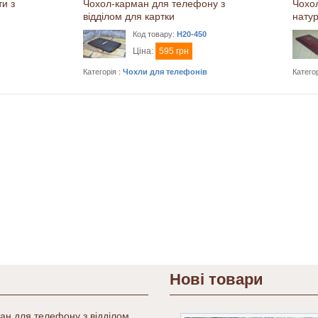
и з
Чохол-карман для телефону з
Чохо
відділом для картки
натур
Код товару:
H20-450
Ціна:
595 грн
Категорія :
Чохли для телефонів
Категор
Нові товари
ан для телефону з відділом