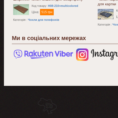
для картки
Код товару:
H08-210+multicolored
К
Ціна:
515 грн
Ц
Категорія :
Чохли для телефонів
Категорія :
Чох
Ми в соціальних мережах