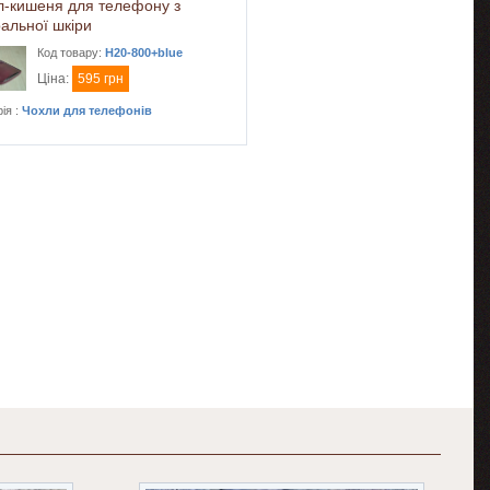
л-кишеня для телефону з
альної шкіри
Код товару:
H20-800+blue
Ціна:
595 грн
ія :
Чохли для телефонів