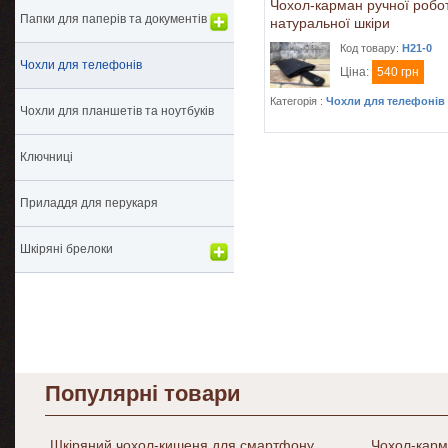
Чохол-карман ручної робот
Папки для паперів та документів
натуральної шкіри
Код товару:
H21-0
Чохли для телефонів
Ціна:
540 грн
Категорія :
Чохли для телефонів
Чохли для планшетів та ноутбуків
Ключниці
Приладдя для перукаря
Шкіряні брелоки
Популярні товари
Шкіряний чохол-кишеня для смартфону
Чохол-карм