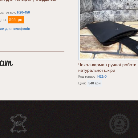
од товару:
H20-450
іна:
595 грн
ли для телефонів
Чохол-карман ручної роботи 
натуральної шкіри
Код товару:
H21-0
Ціна:
540 грн