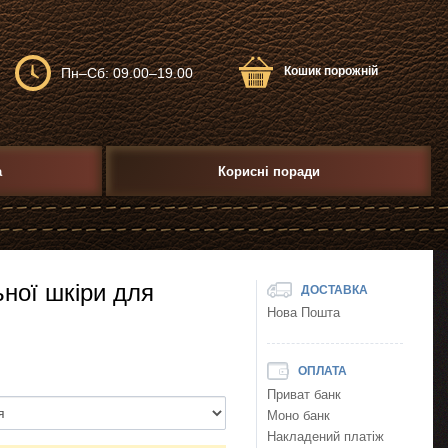
Кошик порожній
Пн–Сб: 09.00–19.00
а
Корисні поради
ьної шкіри для
ДОСТАВКА
Нова Пошта
ОПЛАТА
Приват банк
Моно банк
Накладений платіж