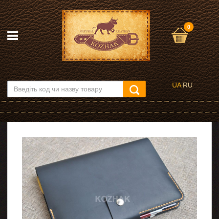
0
UA
RU