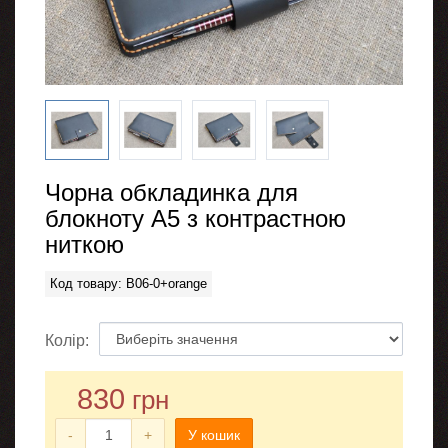
Чорна обкладинка для
блокноту А5 з контрастною
ниткою
Код товару: B06-0+orange
Колір:
830
грн
-
+
У кошик