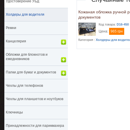
Удостоверение УБД
Кожаная обложка ручной 
Холдеры для водителя
документов
Код товара:
D16-450
Ремни
Цена:
965 грн
Категория :
Холдеры для водите
Канцелярия
Обложки для блокнотов и
ежедневников
Папки для бумаг и документов
Чехлы для телефонов
Чехлы для планшетов и ноутбуков
Ключницы
Принадлежности для парикмахера