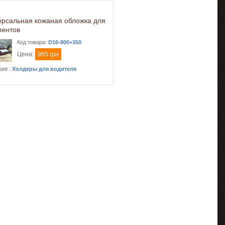
ерсальная кожаная обложка для
ментов
Код товара:
D16-800+350
Цена:
965 грн
рия :
Холдеры для водителя