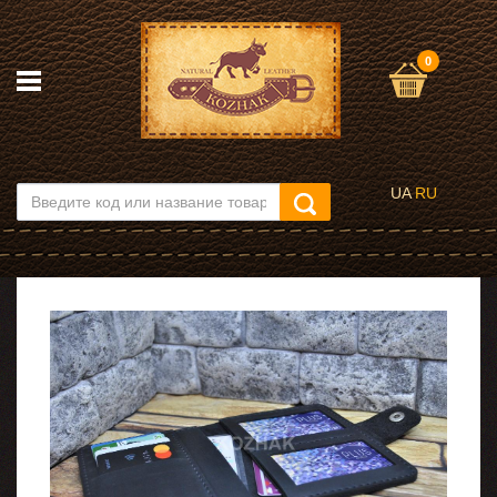
0
UA
RU