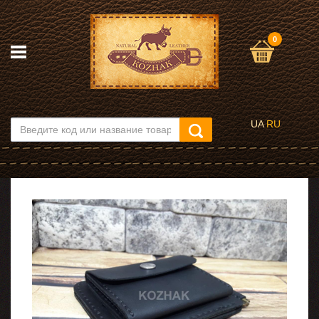
0
UA
RU