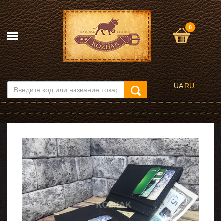
0
UA
RU