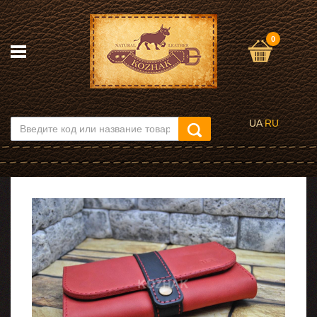
0
UA
RU