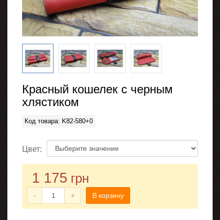
Красный кошелек с черным
хлястиком
Код товара: K82-580+0
Цвет:
1 175
грн
-
+
В корзину