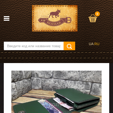
0
UA
RU