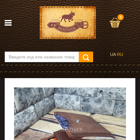
0
UA
RU