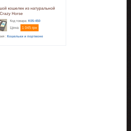
шой кошелек из натуральной
Сrazy Horse
Код товара:
K05-450
Цена:
1 045 грн
рия :
Кошельки и портмоне