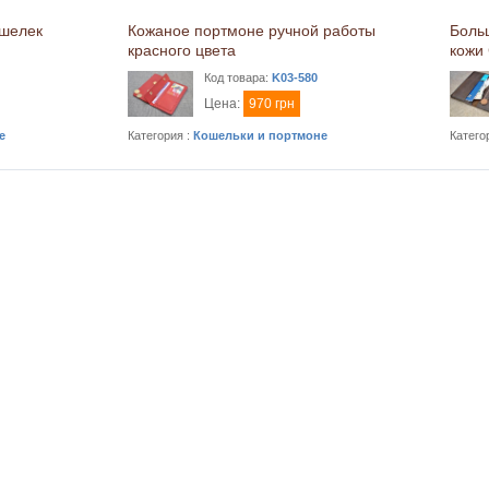
ошелек
Кожаное портмоне ручной работы
Боль
красного цвета
кожи 
Код товара:
K03-580
Цена:
970 грн
е
Категория :
Кошельки и портмоне
Катего