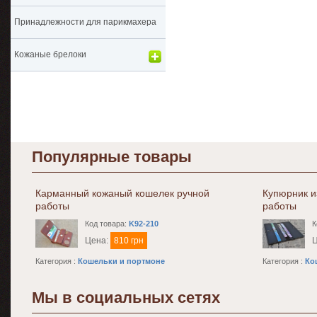
Принадлежности для парикмахера
Кожаные брелоки
Популярные товары
Карманный кожаный кошелек ручной
Купюрник и
работы
работы
Код товара:
K92-210
К
Цена:
810 грн
Категория :
Кошельки и портмоне
Категория :
Ко
Мы в социальных сетях