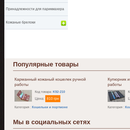
Принадлежности для парикмахера
Кожаные брелоки
Популярные товары
Карманный кожаный кошелек ручной
Купюрник и
работы
работы
Код товара:
K92-210
К
Цена:
810 грн
Категория :
Кошельки и портмоне
Категория :
Ко
Мы в социальных сетях