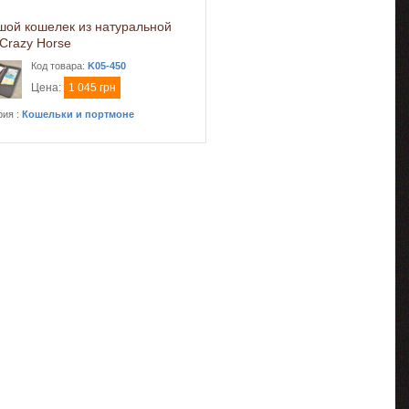
шой кошелек из натуральной
Сrazy Horse
Код товара:
K05-450
Цена:
1 045 грн
рия :
Кошельки и портмоне