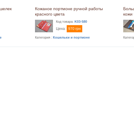
ошелек
Кожаное портмоне ручной работы
Боль
красного цвета
кожи 
Код товара:
K03-580
Цена:
970 грн
е
Категория :
Кошельки и портмоне
Катего