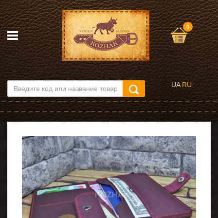
0
UA
RU