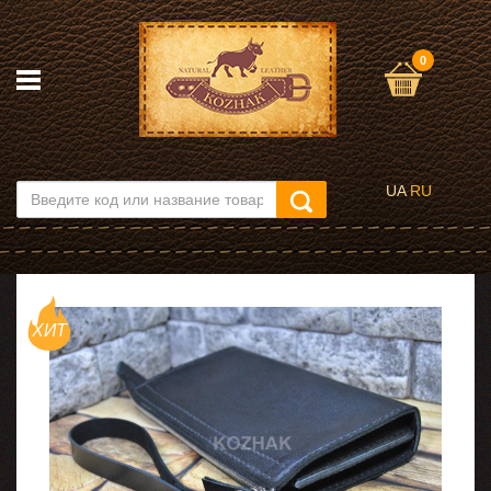
0
UA
RU
ХИТ