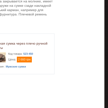
ка закрывается на молнию, имеет
наружи на сумке сзади накладной
ький карман, например для
фурнитура. Плечевой ремень
ная сумка через плечо ручной
ты
Код товара:
S23-450
Цена:
2 660 грн
рия :
Мужские сумки