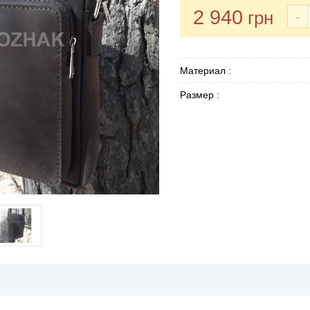
2 940
грн
-
Материал :
Размер :