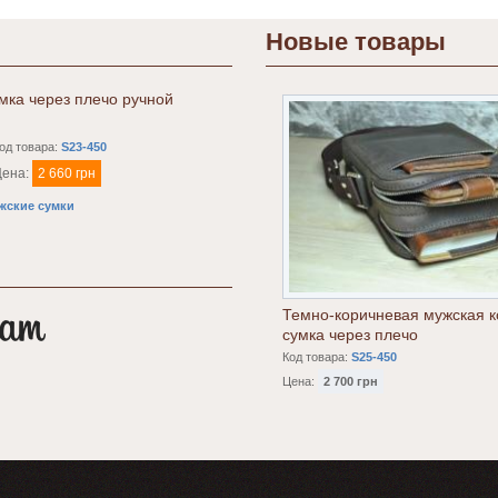
Новые товары
мка через плечо ручной
од товара:
S23-450
Цена:
2 660 грн
жские сумки
Темно-коричневая мужская 
сумка через плечо
Код товара:
S25-450
Цена:
2 700 грн