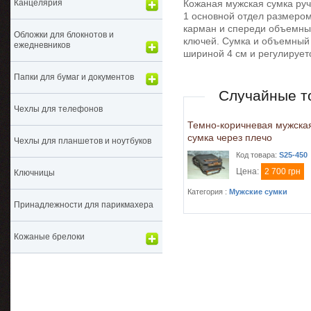
Кожаная мужская сумка руч
Канцелярия
1 основной отдел размером 
карман и спереди объемный
Обложки для блокнотов и
ключей. Сумка и объемный
ежедневников
шириной 4 см и регулирует
Папки для бумаг и документов
Случайные т
Чехлы для телефонов
Темно-коричневая мужска
сумка через плечо
Чехлы для планшетов и ноутбуков
Код товара:
S25-450
Цена:
2 700 грн
Ключницы
Категория :
Мужские сумки
Принадлежности для парикмахера
Кожаные брелоки