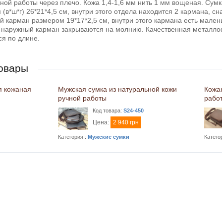
ной работы через плечо. Кожа 1,4-1,6 мм нить 1 мм вощеная. Сум
(в*ш*г) 26*21*4,5 см, внутри этого отдела находится 2 кармана, с
 карман размером 19*17*2,5 см, внутри этого кармана есть мален
 наружный карман закрываются на молнию. Качественная металло
ся по длине.
овары
я кожаная
Мужская сумка из натуральной кожи
Кожа
ручной работы
рабо
Код товара:
S24-450
Цена:
2 940 грн
Категория :
Мужские сумки
Катего