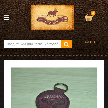
0
UA
RU