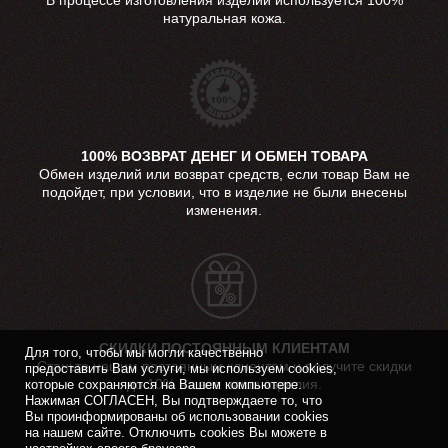
В процессе изготовления изделий используется 100%
натуральная кожа.
100% ВОЗВРАТ ДЕНЕГ И ОБМЕН ТОВАРА
Обмен изделий или возврат средств, если товар Вам не
подойдет, при условии, что в изделие не были внесены
изменения.
СКИДКИ ПОСТОЯННЫМ КЛИЕНТАМ
Для того, чтобы мы могли качественно
Станьте нашим постоянным клиентом и получите скидки
предоставить Вам услуги, мы используем cookies,
до 10% на все наши изделия.
которые сохраняются на Вашем компьютере.
Нажимая СОГЛАСЕН, Вы подтверждаете то, что
Вы проинформированы об использовании cookies
на нашем сайте. Отключить cookies Вы можете в