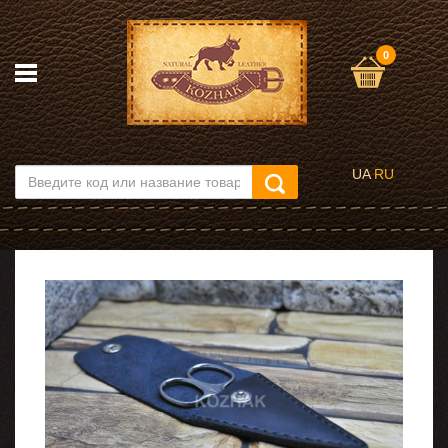
0
UA
RU