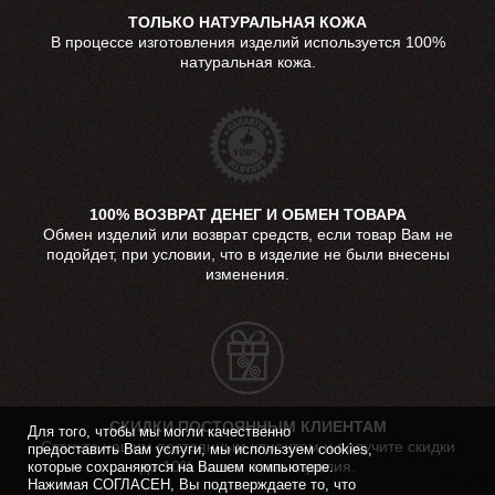
ТОЛЬКО НАТУРАЛЬНАЯ КОЖА
В процессе изготовления изделий используется 100%
натуральная кожа.
100% ВОЗВРАТ ДЕНЕГ И ОБМЕН ТОВАРА
Обмен изделий или возврат средств, если товар Вам не
подойдет, при условии, что в изделие не были внесены
изменения.
СКИДКИ ПОСТОЯННЫМ КЛИЕНТАМ
Для того, чтобы мы могли качественно
Станьте нашим постоянным клиентом и получите скидки
предоставить Вам услуги, мы используем cookies,
до 10% на все наши изделия.
которые сохраняются на Вашем компьютере.
Нажимая СОГЛАСЕН, Вы подтверждаете то, что