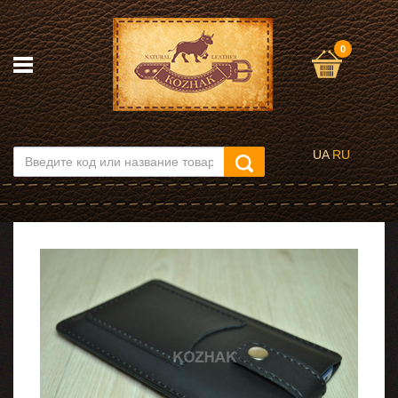
0
UA
RU