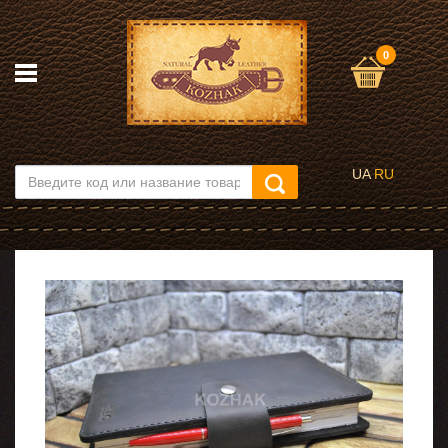
0
UA
RU