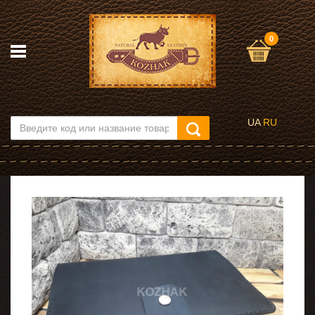
0
UA
RU