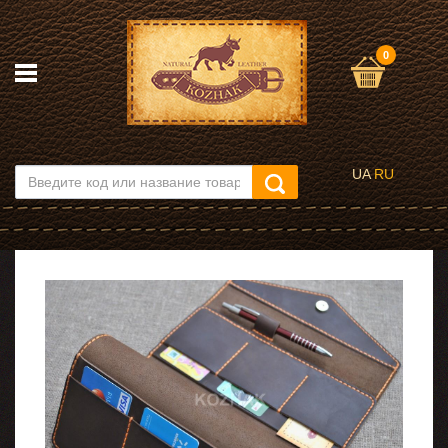
0
UA
RU